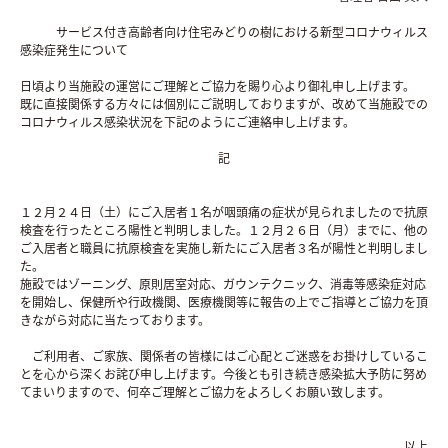
サービス付き高齢者向け住宅みどりの樹における新型コロナウィルス
感染症発生について
日頃より当施設の運営にご理解とご協力を賜り心より御礼申し上げます。
既に直接関係する方々には個別にご説明しておりますが、改めて当施設での
コロナウィルス感染状況を下記のようにご連絡申し上げます。
記
１２月２４日（土）にご入居者１名が咽頭痛の症状が見られましたので抗原
検査を行ったところ陽性と判明しました。１２月２６日（月）までに、他の
ご入居者と職員に抗原検査を実施し新たにご入居者３名が陽性と判明しまし
た。
施設ではゾーニング、原則居室対応、ガウンテクニック、消毒等感染症対応
を開始し、保健所や行政機関、医療機関等に報告の上でご指導とご協力を頂
きながら対応に当たっております。
ご利用者、ご家族、関係者の皆様にはご心配とご迷惑をお掛けしているこ
とを心から深くお詫び申し上げます。今後とも引き続き感染拡大予防に努め
てまいりますので、何卒ご理解とご協力をよろしくお願い致します。
以上