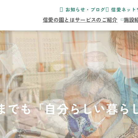
お知らせ・ブログ
信愛ネット
信愛の園とは
サービスのご紹介
施設
までも
「自分らしい暮ら