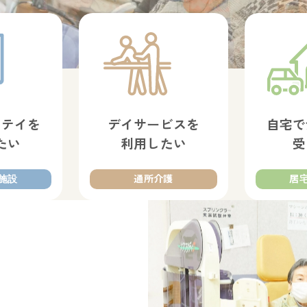
ステイを
デイサービスを
自宅で
たい
利用したい
受
施設
通所介護
居